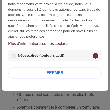
Pauvres et de ses fondations abritées. Nous vous
nous respectons votre droit à la vie privée, nous vous
invitons à lire les points ci-dessous avant de
donnons la possibilité de ne pas autoriser certains types de
commencer la soumission de votre projet :
cookies. Cette liste affichera toujours les cookies
nécessaires au fonctionnement du site. Si des cookies
Ce site a pour objectif d'optimiser le processus
supplémentaires sont utilisés sur ce site Web, vous pouvez
de sélection en vous guidant dans la description
cliquer sur les titres des catégories pour en savoir plus et
de votre projet au travers d'une série de
ajuster vos préférences.
formulaires de demande de soutien ;
Plus d'informations sur les cookies
Chaque formulaire inclut une aide pour vous
permettre de décrire au mieux votre projet ;
Nécessaires (toujours actif)
Vous pouvez enregistrer votre projet et décider
de le retravailler à votre meilleure
convenance avant de le soumettre ;
FERMER
Relisez attentivement votre projet avant de le
soumettre, car une fois soumis, la procédure de
sélection est lancée ;
Chaque projet sera traité dans les plus brefs
délais .
Avant de commencer à compléter un formulaire,